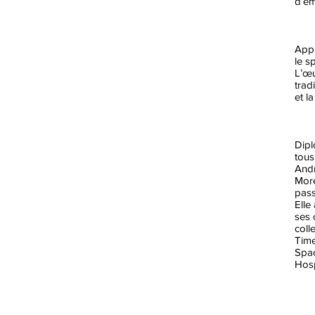
d’ém
Appr
le s
L’œu
trad
et l
Dipl
tous
And
More
pass
Elle
ses 
coll
Time
Spac
Hosp