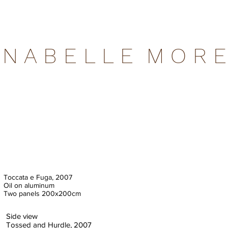
 N A B E L L E M O R E
Toccata e Fuga, 2007
Oil on aluminum
Two panels 200x200cm
Side view
Tossed and Hurdle, 2007