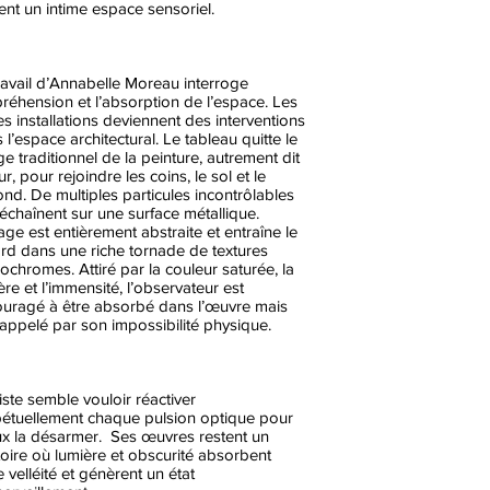
ent un intime espace sensoriel.
ravail d’Annabelle Moreau interroge
préhension et l’absorption de l’espace. Les
es installations deviennent des interventions
 l’espace architectural. Le tableau quitte le
ge traditionnel de la peinture, autrement dit
ur, pour rejoindre les coins, le sol et le
ond. De multiples particules incontrôlables
échaînent sur une surface métallique.
age est entièrement abstraite et entraîne le
rd dans une riche tornade de textures
chromes. Attiré par la couleur saturée, la
ère et l’immensité, l’observateur est
uragé à être absorbé dans l’œuvre mais
rappelé par son impossibilité physique.
tiste semble vouloir réactiver
étuellement chaque pulsion optique pour
x la désarmer. Ses œuvres restent un
itoire où lumière et obscurité absorbent
e velléité et génèrent un état