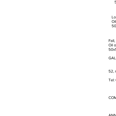
Lo
Oi
5
Fall
Oil 
50x
GAL
52, 
Tel:
COM
ANN