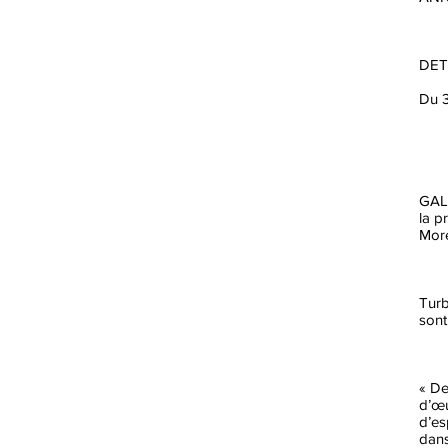
DE
Du 3
GAL
la p
Mor
Turb
sont
« De
d’œu
d’es
dans