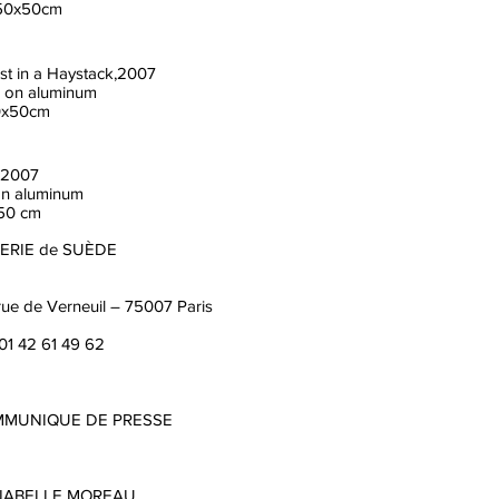
50x50cm
st in a Haystack,2007
l on aluminum
0x50cm
, 2007
on aluminum
50 cm
ERIE de SUÈDE
rue de Verneuil – 75007 Paris
 01 42 61 49 62
MUNIQUE DE PRESSE
ABELLE MOREAU