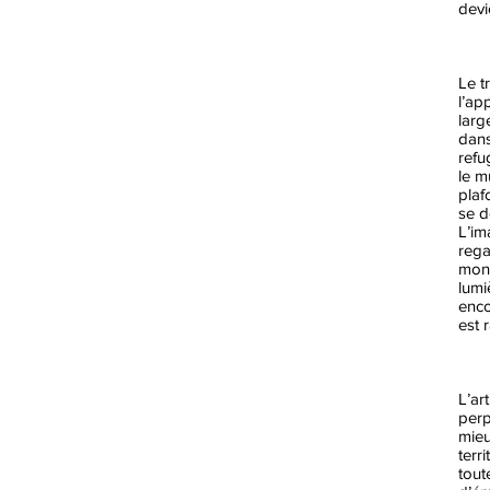
devi
Le t
l’ap
larg
dans
refu
le m
plaf
se d
L’im
rega
mono
lumi
enco
est 
L’ar
perp
mieu
terr
tout