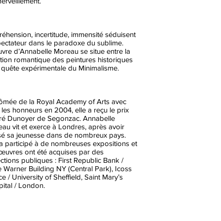
erveillement.
éhension, incertitude, immensité séduisent
pectateur dans le paradoxe du sublime.
vre d’Annabelle Moreau se situe entre la
ition romantique des peintures historiques
a quête expérimentale du Minimalisme.
ômée de la Royal Academy of Arts avec
 les honneurs en 2004, elle a reçu le prix
ré Dunoyer de Segonzac. Annabelle
au vit et exerce à Londres, après avoir
é sa jeunesse dans de nombreux pays.
 a participé à de nombreuses expositions et
œuvres ont été acquises par des
ections publiques : First Republic Bank /
 Warner Building NY (Central Park), Icoss
e / University of Sheffield, Saint Mary’s
ital / London.